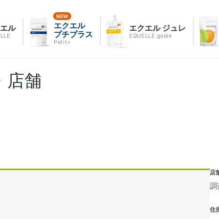
エクエル
クエル
エクエル ジュレ
プチプラス
LLE
EQUELLE gelée
Petit+
・店舗
店
調
住