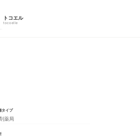
トコエル
tocoelle
舗タイプ
剤薬局
所