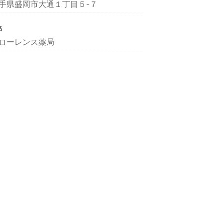
手県盛岡市大通１丁目５-７
名
ローレンス薬局