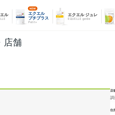
エクエル
クエル
エクエル ジュレ
プチプラス
LLE
EQUELLE gelée
Petit+
・店舗
店
調
住