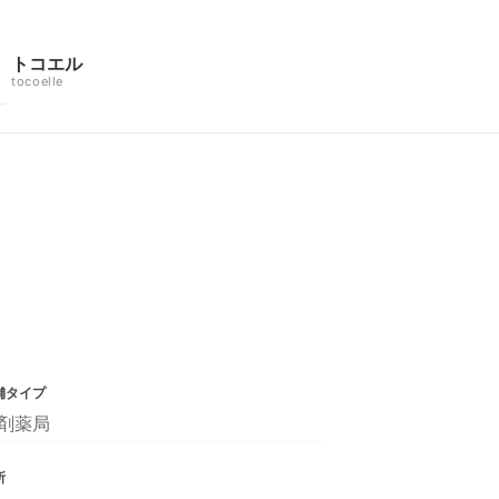
トコエル
tocoelle
舗タイプ
剤薬局
所