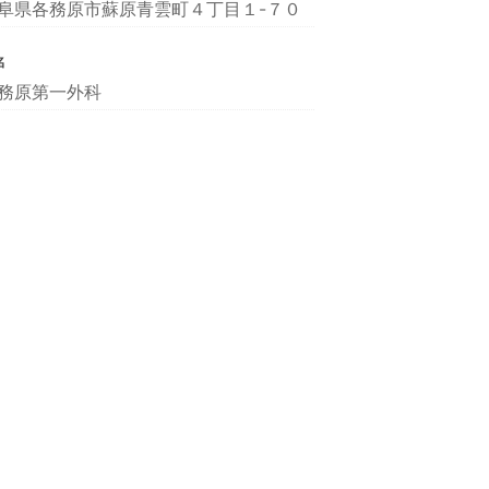
阜県各務原市蘇原青雲町４丁目１-７０
名
務原第一外科