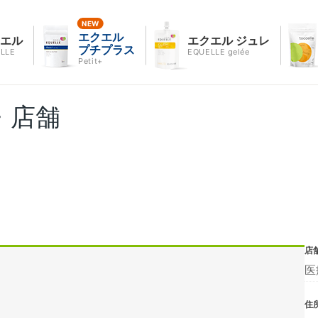
エクエル
クエル
エクエル ジュレ
プチプラス
LLE
EQUELLE gelée
Petit+
・店舗
店
医
住