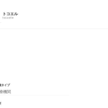
トコエル
tocoelle
舗タイプ
療機関
所