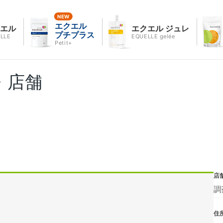
エクエル
クエル
エクエル ジュレ
プチプラス
LLE
EQUELLE gelée
Petit+
・店舗
店
調
住