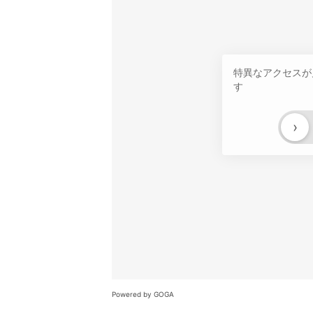
特異なアクセスが
す
›
Powered by GOGA