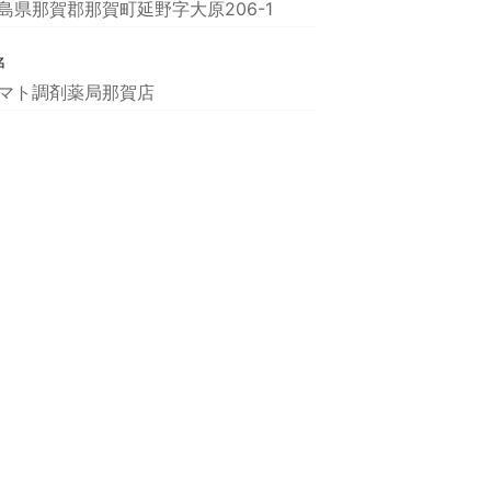
島県那賀郡那賀町延野字大原206-1
名
マト調剤薬局那賀店