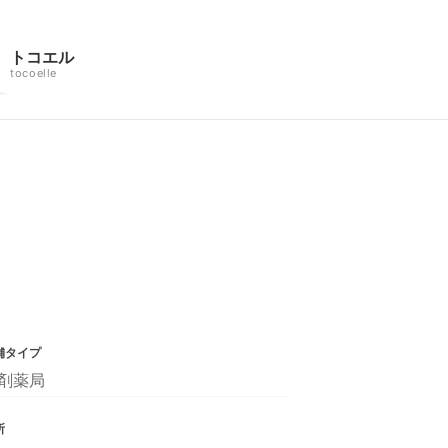
トコエル
tocoelle
舗タイプ
剤薬局
所