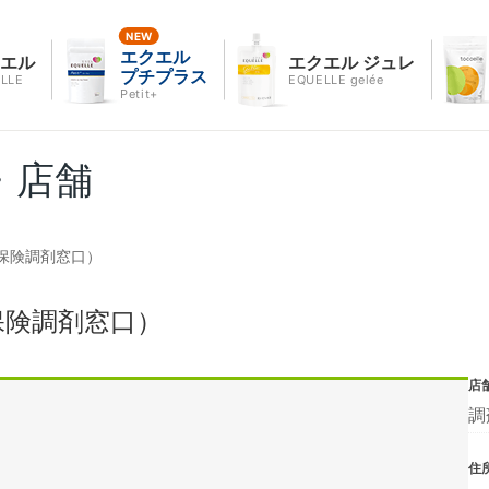
エクエル
クエル
エクエル ジュレ
プチプラス
LLE
EQUELLE gelée
Petit+
・店舗
保険調剤窓口）
保険調剤窓口）
店
調
住