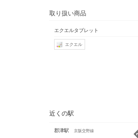
取り扱い商品
エクエルタブレット
エクエル
近くの駅
郡津駅
京阪交野線