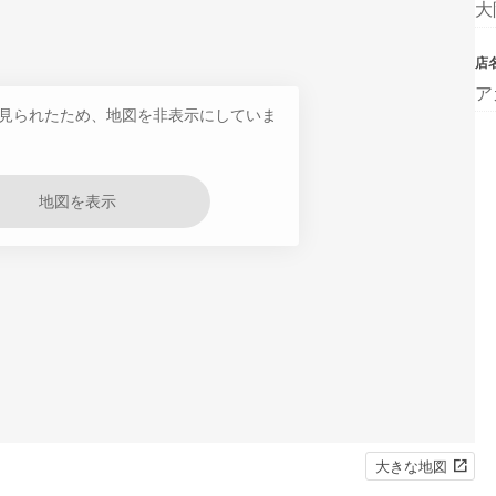
大
店
ア
見られたため、地図を非表示にしていま
地図を表示
大きな地図