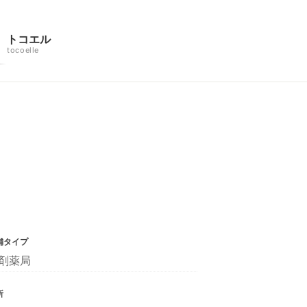
トコエル
tocoelle
舗タイプ
剤薬局
所