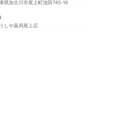
庫県加古川市尾上町池田745‐16
名
うしや薬局尾上店