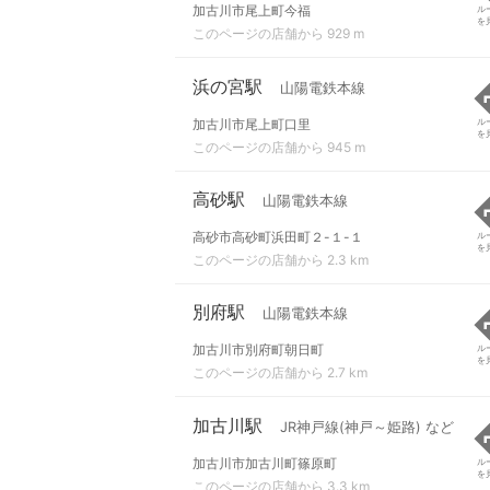
加古川市尾上町今福
ル
を
このページの店舗から 929 m
浜の宮駅
山陽電鉄本線
加古川市尾上町口里
ル
を
このページの店舗から 945 m
高砂駅
山陽電鉄本線
高砂市高砂町浜田町２-１-１
ル
を
このページの店舗から 2.3 km
別府駅
山陽電鉄本線
加古川市別府町朝日町
ル
を
このページの店舗から 2.7 km
加古川駅
JR神戸線(神戸～姫路) など
加古川市加古川町篠原町
ル
を
このページの店舗から 3.3 km