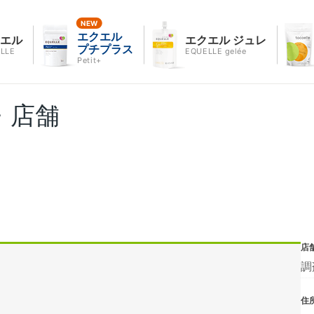
エクエル
クエル
エクエル ジュレ
プチプラス
LLE
EQUELLE gelée
Petit+
・店舗
店
調
住