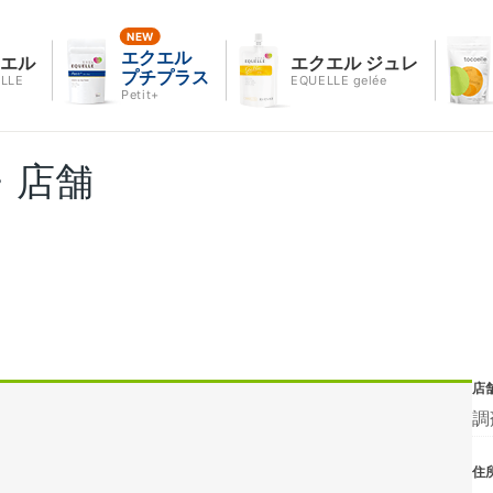
エクエル
クエル
エクエル ジュレ
プチプラス
LLE
EQUELLE gelée
Petit+
・店舗
店
調
住