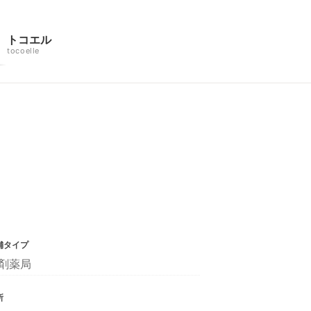
トコエル
tocoelle
舗タイプ
剤薬局
所