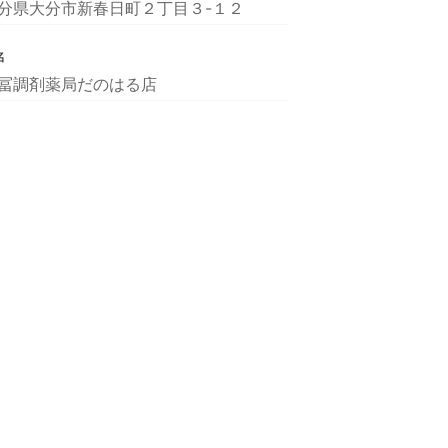
分県大分市新春日町２丁目３-１２
名
冨調剤薬局だのはる店