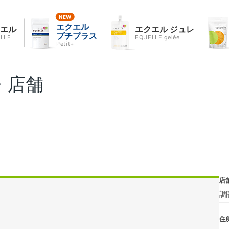
エクエル
クエル
エクエル ジュレ
プチプラス
LLE
EQUELLE gelée
Petit+
・店舗
店
調
住