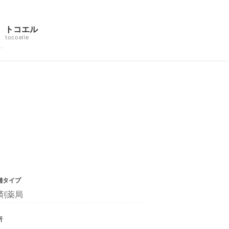
トコエル
tocoelle
舗タイプ
剤薬局
所