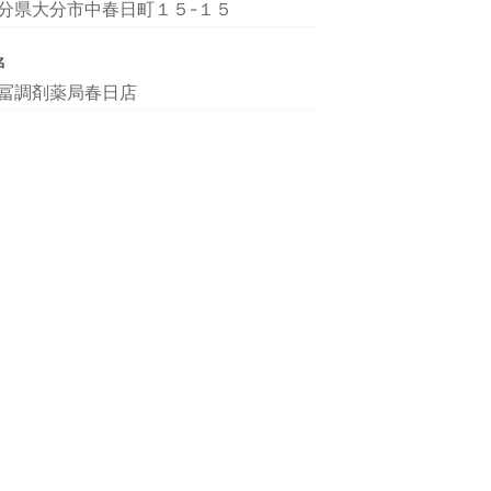
分県大分市中春日町１５-１５
名
冨調剤薬局春日店