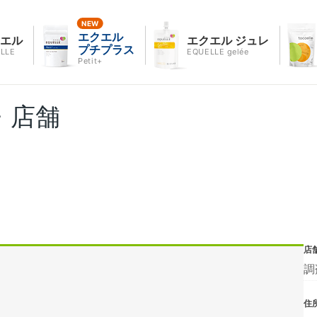
エクエル
クエル
エクエル ジュレ
プチプラス
LLE
EQUELLE gelée
Petit+
・店舗
店
調
住