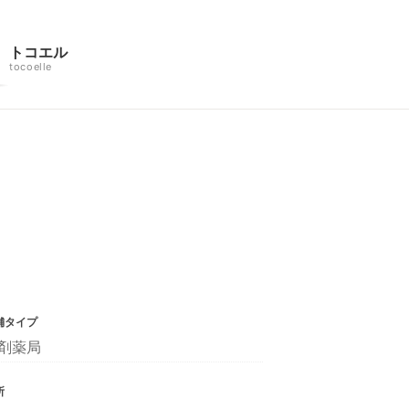
トコエル
tocoelle
舗タイプ
剤薬局
所