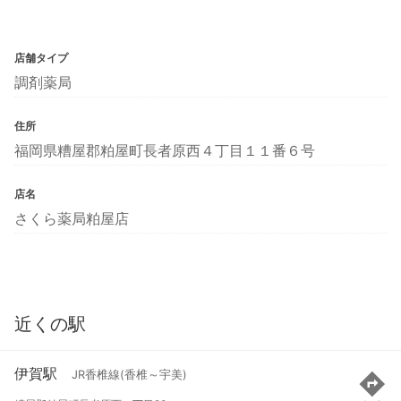
店舗タイプ
調剤薬局
住所
福岡県糟屋郡粕屋町長者原西４丁目１１番６号
店名
さくら薬局粕屋店
近くの駅
伊賀駅
JR香椎線(香椎～宇美)