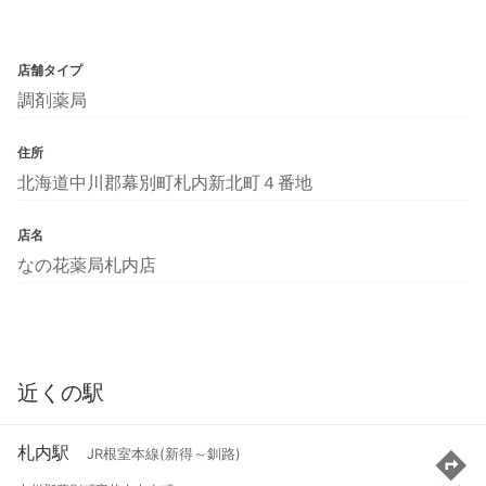
店舗タイプ
調剤薬局
住所
北海道中川郡幕別町札内新北町４番地
店名
なの花薬局札内店
近くの駅
札内駅
JR根室本線(新得～釧路)