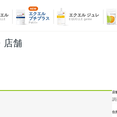
エクエル
クエル
エクエル ジュレ
プチプラス
LLE
EQUELLE gelée
Petit+
・店舗
店
調
住