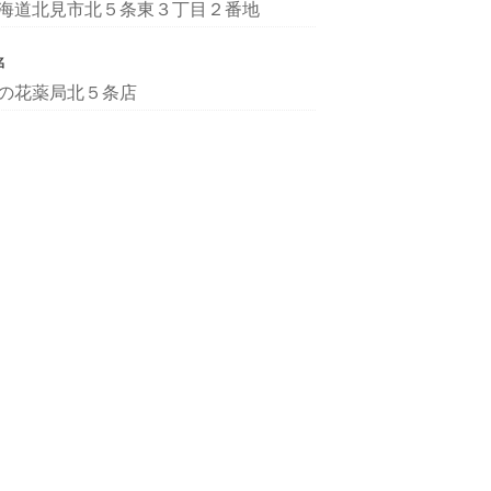
海道北見市北５条東３丁目２番地
名
の花薬局北５条店