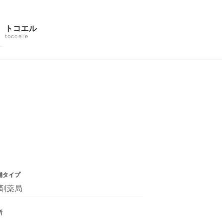
トコエル
tocoelle
舗タイプ
剤薬局
所