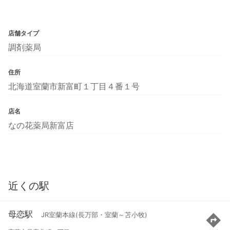
店舗タイプ
調剤薬局
住所
北海道室蘭市新富町１丁目４番１号
店名
なの花薬局新富店
近くの駅
母恋駅
JR室蘭本線(長万部・室蘭～苫小牧)