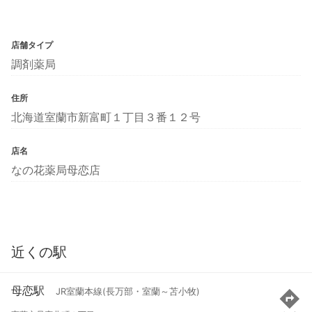
店舗タイプ
調剤薬局
住所
北海道室蘭市新富町１丁目３番１２号
店名
なの花薬局母恋店
近くの駅
母恋駅
JR室蘭本線(長万部・室蘭～苫小牧)