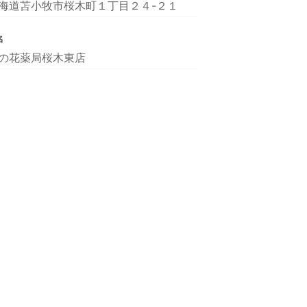
海道苫小牧市桜木町１丁目２４-２１
名
の花薬局桜木東店