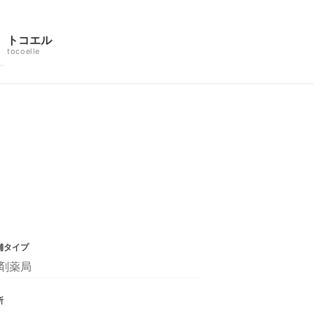
トコエル
tocoelle
舗タイプ
剤薬局
所