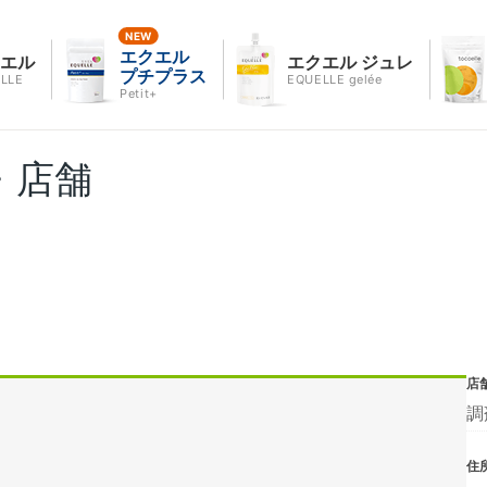
エクエル
クエル
エクエル ジュレ
プチプラス
LLE
EQUELLE gelée
Petit+
・店舗
店
調
住