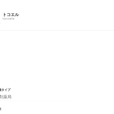
トコエル
tocoelle
舗タイプ
剤薬局
所