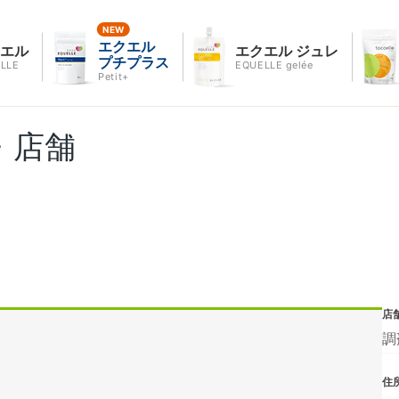
エクエル
クエル
エクエル ジュレ
プチプラス
LLE
EQUELLE gelée
Petit+
・店舗
店
調
住