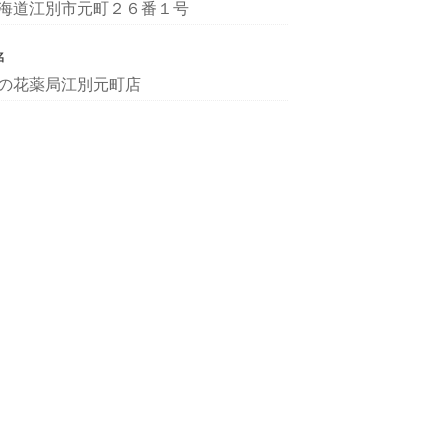
海道江別市元町２６番１号
名
の花薬局江別元町店