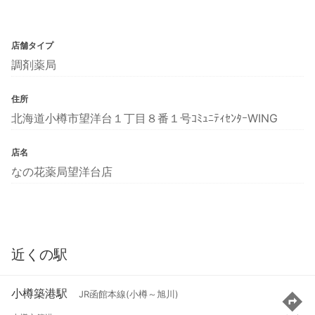
店舗タイプ
調剤薬局
住所
北海道小樽市望洋台１丁目８番１号ｺﾐｭﾆﾃｨｾﾝﾀｰWING
店名
なの花薬局望洋台店
近くの駅
小樽築港駅
JR函館本線(小樽～旭川)