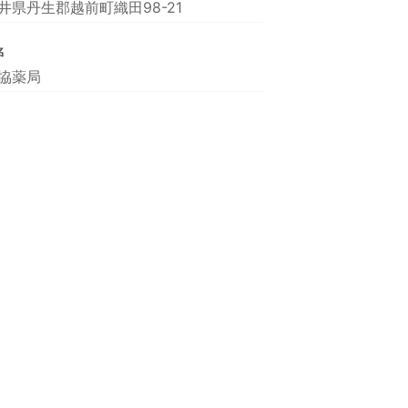
井県丹生郡越前町織田98-21
名
協薬局