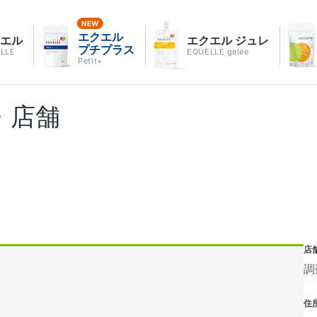
エクエル
クエル
エクエル ジュレ
プチプラス
LLE
EQUELLE gelée
Petit+
・店舗
店
調
住