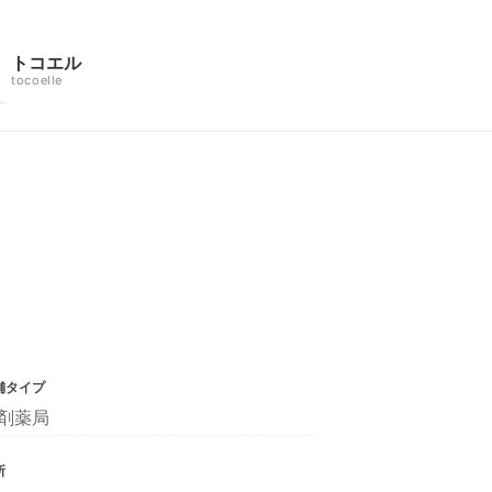
トコエル
tocoelle
舗タイプ
剤薬局
所