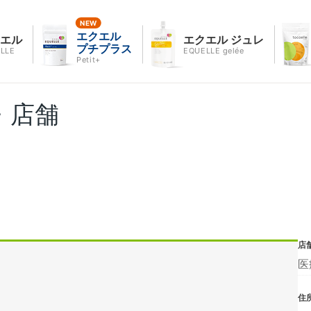
エクエル
クエル
エクエル ジュレ
プチプラス
LLE
EQUELLE gelée
Petit+
・店舗
店
医
住