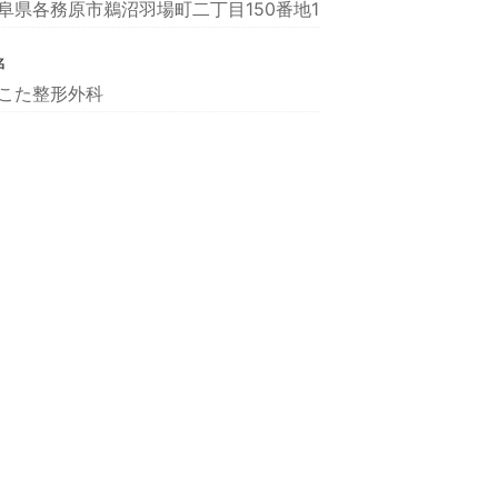
阜県各務原市鵜沼羽場町二丁目150番地1
名
こた整形外科