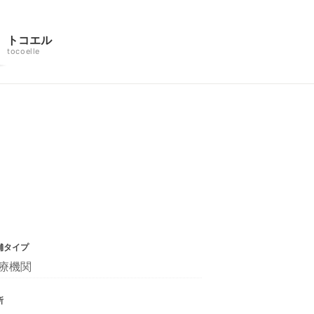
トコエル
tocoelle
舗タイプ
療機関
所