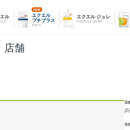
エクエル
クエル
エクエル ジュレ
プチプラス
LLE
EQUELLE gelée
Petit+
・店舗
店
調
住