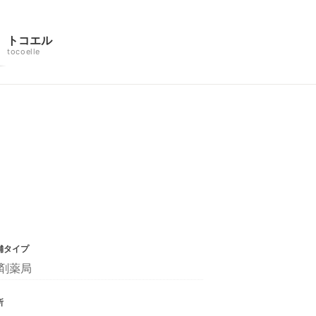
トコエル
tocoelle
舗タイプ
剤薬局
所