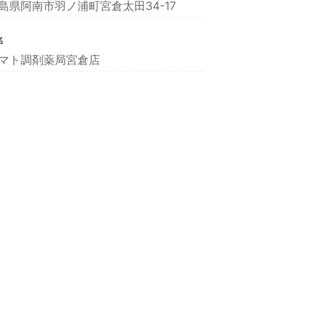
島県阿南市羽ノ浦町宮倉太田34-17
名
マト調剤薬局宮倉店