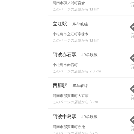
阿南市羽ノ浦町宮倉
ル
を
このページの店舗から 1.1 km
立江駅
JR牟岐線
小松島市立江町字株木
ル
を
このページの店舗から 1.1 km
阿波赤石駅
JR牟岐線
小松島市赤石町
ル
を
このページの店舗から 2.3 km
西原駅
JR牟岐線
阿南市那賀川町大京原
ル
を
このページの店舗から 3 km
阿波中島駅
JR牟岐線
阿南市那賀川町赤池
ル
を
このページの店舗から 5 km