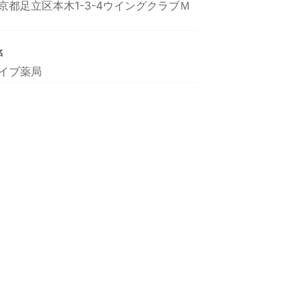
京都足立区本木1-3-4ウイングクラブＭ
名
イブ薬局