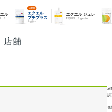
エクエル
クエル
エクエル ジュレ
プチプラス
LLE
EQUELLE gelée
Petit+
・店舗
店
調
住