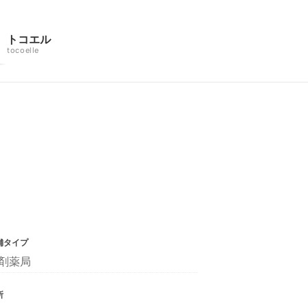
トコエル
tocoelle
舗タイプ
剤薬局
所