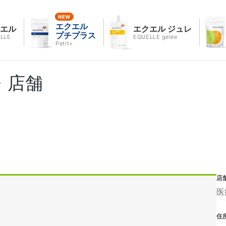
エクエル
クエル
エクエル ジュレ
プチプラス
LLE
EQUELLE gelée
Petit+
・店舗
店
医
住