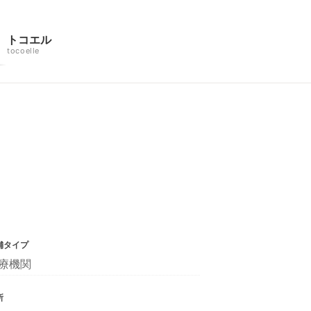
トコエル
tocoelle
舗タイプ
療機関
所