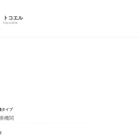
トコエル
tocoelle
舗タイプ
療機関
所