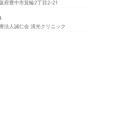
阪府豊中市箕輪2丁目2‐21
名
療法人誠仁会 清光クリニック