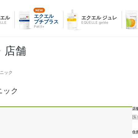
エクエル
クエル
エクエル ジュレ
プチプラス
LLE
EQUELLE gelée
Petit+
・店舗
リニック
ニック
店
医
住