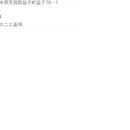
木県芳賀郡益子町益子70－1
名
ロニエ薬局