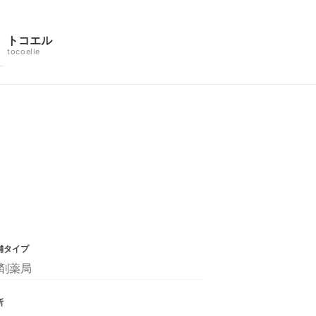
トコエル
tocoelle
舗タイプ
剤薬局
所