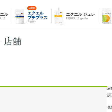
エクエル
クエル
エクエル ジュレ
プチプラス
LLE
EQUELLE gelée
Petit+
・店舗
店
調
住