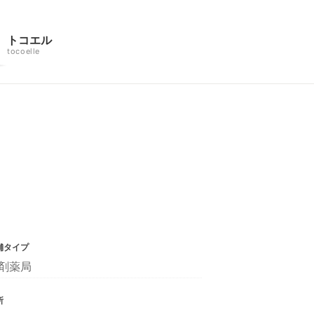
トコエル
tocoelle
舗タイプ
剤薬局
所