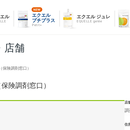
エクエル
クエル
エクエル ジュレ
プチプラス
LLE
EQUELLE gelée
Petit+
・店舗
（保険調剤窓口）
（保険調剤窓口）
店
調
住