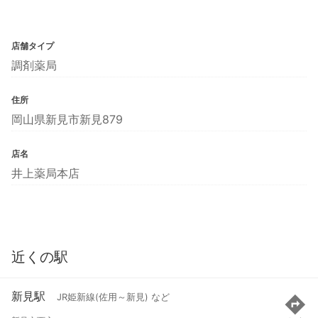
店舗タイプ
調剤薬局
住所
岡山県新見市新見879
店名
井上薬局本店
近くの駅
新見駅
JR姫新線(佐用～新見) など