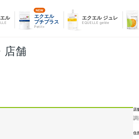
エクエル
クエル
エクエル ジュレ
プチプラス
LLE
EQUELLE gelée
Petit+
・店舗
店
調
住