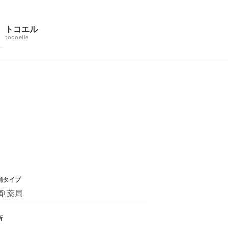
トコエル
tocoelle
舗タイプ
剤薬局
所