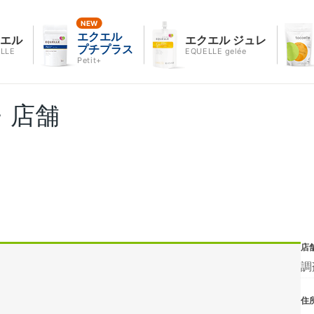
エクエル
クエル
エクエル ジュレ
プチプラス
LLE
EQUELLE gelée
Petit+
・店舗
店
調
住