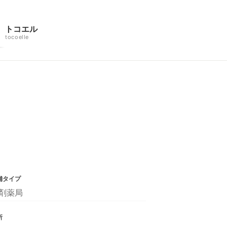
トコエル
tocoelle
舗タイプ
剤薬局
所