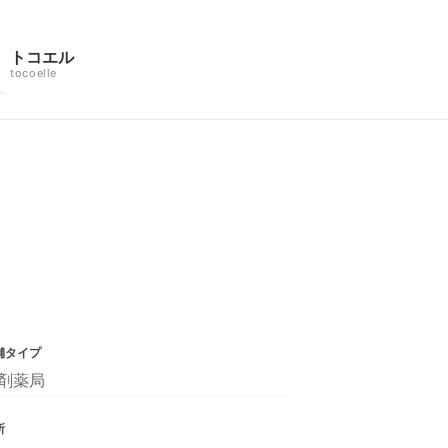
トコエル
tocoelle
舗タイプ
剤薬局
所