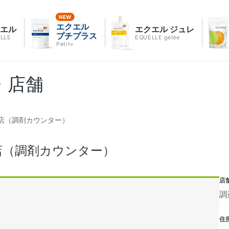
エクエル
クエル
エクエル ジュレ
プチプラス
LLE
EQUELLE gelée
Petit+
・店舗
店（調剤カウンター）
店（調剤カウンター）
店
調
住