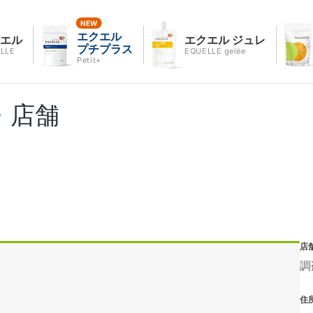
エクエル
クエル
エクエル ジュレ
プチプラス
LLE
EQUELLE gelée
Petit+
・店舗
店
調
住