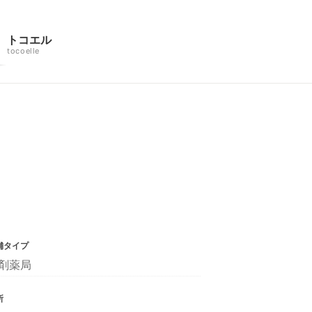
トコエル
tocoelle
舗タイプ
剤薬局
所