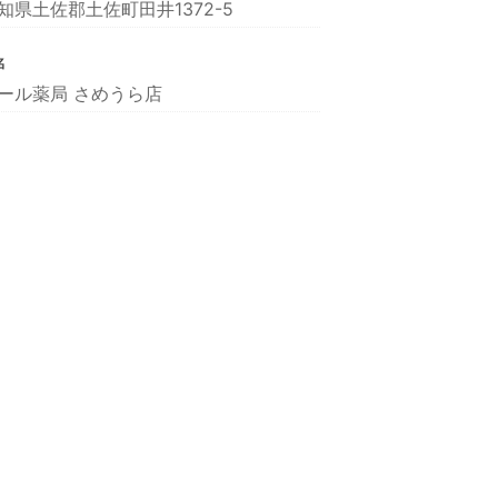
知県土佐郡土佐町田井1372-5
名
ール薬局 さめうら店