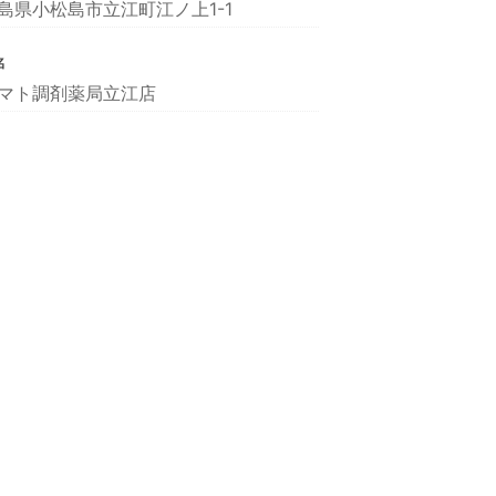
島県小松島市立江町江ノ上1-1
名
マト調剤薬局立江店