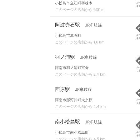
小松島市立江町字株木
ル
を
このページの店舗から 639 m
阿波赤石駅
JR牟岐線
小松島市赤石町
ル
を
このページの店舗から 1.6 km
羽ノ浦駅
JR牟岐線
阿南市羽ノ浦町宮倉
ル
を
このページの店舗から 2.4 km
西原駅
JR牟岐線
阿南市那賀川町大京原
ル
を
このページの店舗から 4.4 km
南小松島駅
JR牟岐線
小松島市南小松島町
ル
を
このページの店舗から 4.5 km