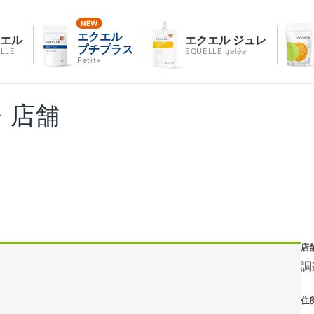
エクエル
クエル
エクエル ジュレ
プチプラス
LLE
EQUELLE gelée
Petit+
・店舗
店
調
住