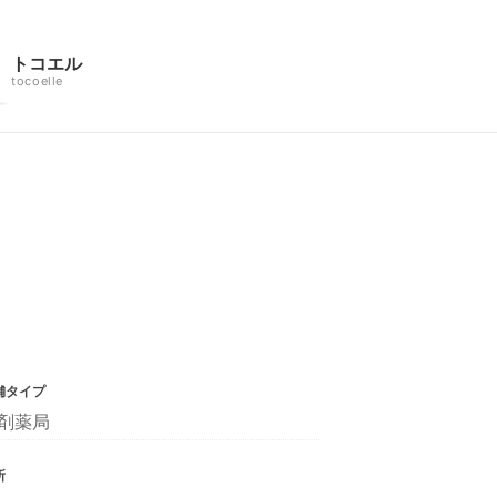
トコエル
tocoelle
舗タイプ
剤薬局
所