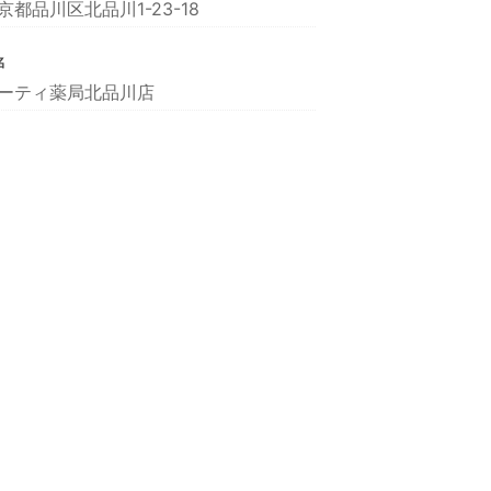
京都品川区北品川1-23-18
名
ーティ薬局北品川店