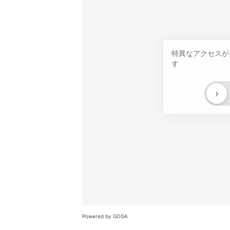
特異なアクセスが
す
›
Powered by GOGA