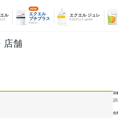
エクエル
クエル
エクエル ジュレ
プチプラス
LLE
EQUELLE gelée
Petit+
・店舗
店
調
住