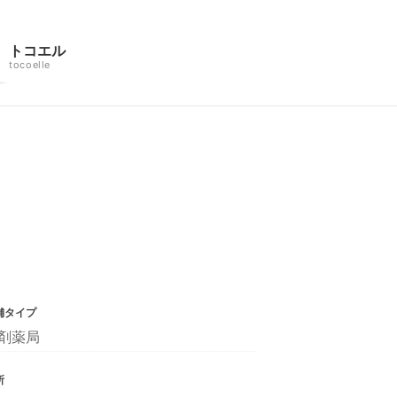
トコエル
tocoelle
舗タイプ
剤薬局
所