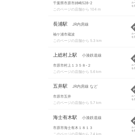
千葉県市原市姉崎528-2
ル
を
このページの店舗から 104 m
長浦駅
JR内房線
袖ケ浦市蔵波
ル
を
このページの店舗から 5.3 km
上総村上駅
小湊鉄道線
市原市村上１３５８-２
ル
を
このページの店舗から 5.6 km
五井駅
JR内房線 など
市原市五井
ル
を
このページの店舗から 5.7 km
海士有木駅
小湊鉄道線
市原市海士有木１８１３
ル
を
このページの店舗から 7.4 km