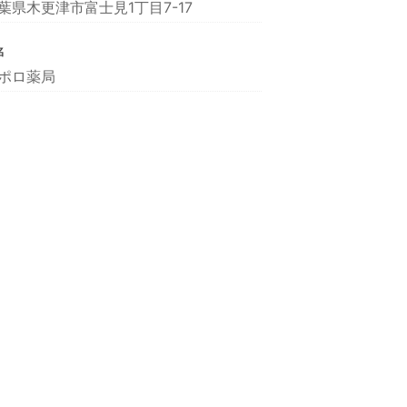
葉県木更津市富士見1丁目7-17
名
ポロ薬局