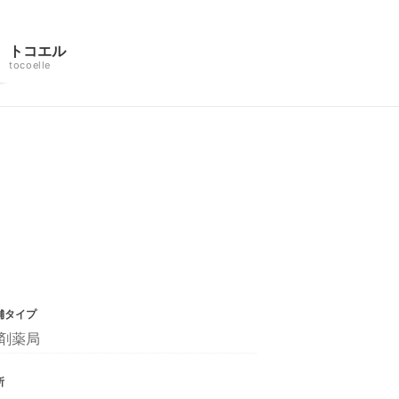
トコエル
tocoelle
舗タイプ
剤薬局
所