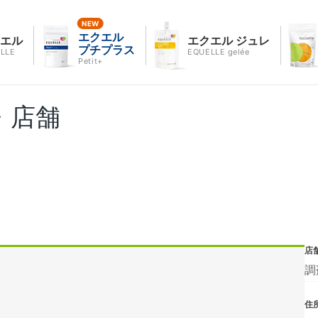
エクエル
クエル
エクエル ジュレ
プチプラス
LLE
EQUELLE gelée
Petit+
・店舗
店
調
住