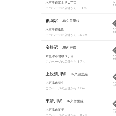
木更津市富士見１丁目
ル
を
このページの店舗から 331 m
祇園駅
JR久留里線
木更津市祇園
ル
を
このページの店舗から 2.6 km
巌根駅
JR内房線
木更津市岩根３丁目
ル
を
このページの店舗から 3.7 km
上総清川駅
JR久留里線
木更津市菅生
ル
を
このページの店舗から 4 km
東清川駅
JR久留里線
木更津市笹子
ル
を
このページの店舗から 5.8 km