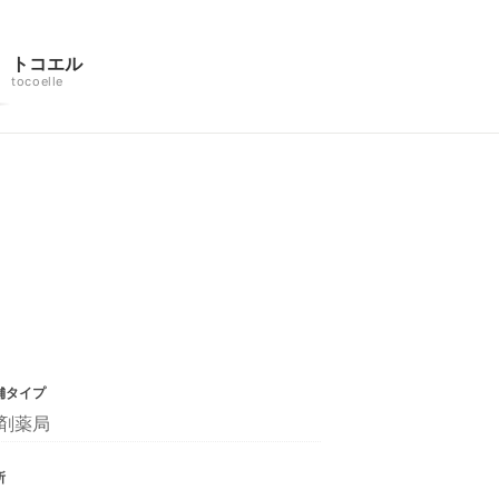
トコエル
tocoelle
舗タイプ
剤薬局
所