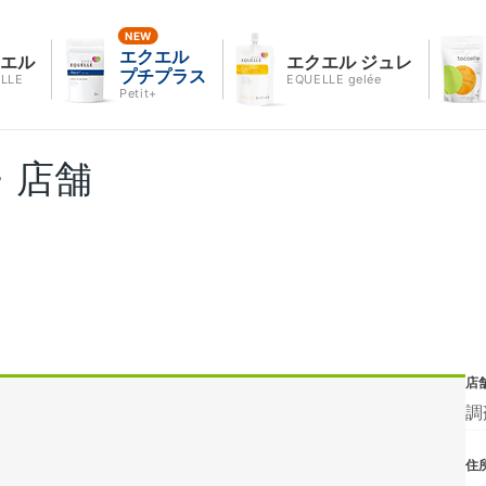
エクエル
クエル
エクエル ジュレ
プチプラス
LLE
EQUELLE gelée
Petit+
・店舗
店
調
住