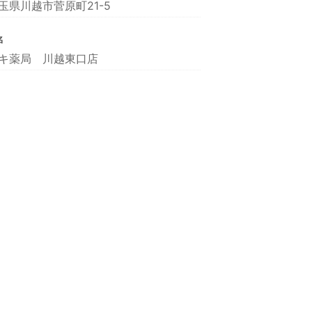
玉県川越市菅原町21-5
名
キ薬局 川越東口店