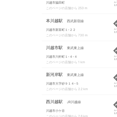
川越市脇田町
ル
を
このページの店舗から 253 m
本川越駅
西武新宿線
川越市新富町１-２２
ル
を
このページの店舗から 730 m
川越市駅
東武東上線
川越市六軒町１-４-４
ル
を
このページの店舗から 1 km
新河岸駅
東武東上線
川越市大字砂９１４-５
ル
を
このページの店舗から 2.2 km
西川越駅
JR川越線
川越市小ケ谷
ル
を
このページの店舗から 2.6 km