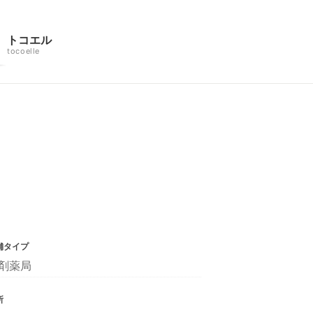
トコエル
tocoelle
舗タイプ
剤薬局
所