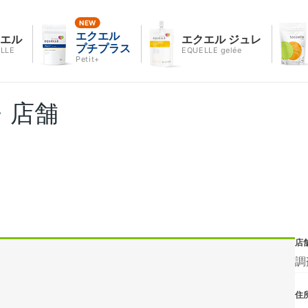
エクエル
クエル
エクエル ジュレ
プチプラス
LLE
EQUELLE gelée
Petit+
・店舗
店
調
住