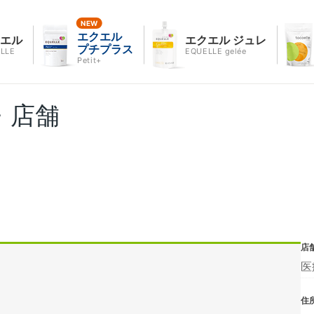
エクエル
クエル
エクエル ジュレ
プチプラス
LLE
EQUELLE gelée
Petit+
・店舗
店
医
住