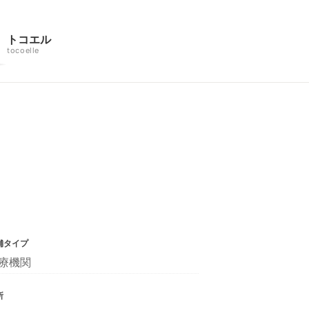
トコエル
tocoelle
舗タイプ
療機関
所