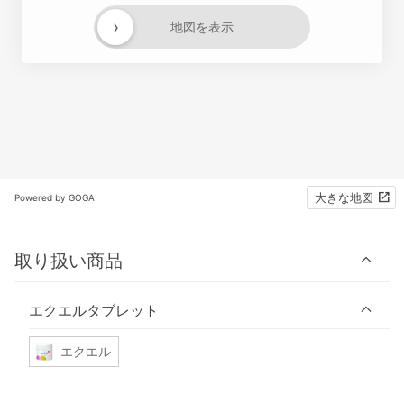
›
地図を表示
大きな地図
Powered by GOGA
取り扱い商品
エクエルタブレット
エクエル