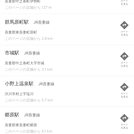
吾妻郡中之条町伊勢町
ルート
を見る
このページの店舗から 127 m
群馬原町駅
JR吾妻線
吾妻郡東吾妻町原町
ルート
を見る
このページの店舗から 2.9 km
市城駅
JR吾妻線
吾妻郡中之条町大字市城
ルート
を見る
このページの店舗から 3.1 km
小野上温泉駅
JR吾妻線
渋川市村上字塩川
ルート
を見る
このページの店舗から 5.7 km
郷原駅
JR吾妻線
吾妻郡東吾妻町郷原
ルート
を見る
このページの店舗から 6.1 km