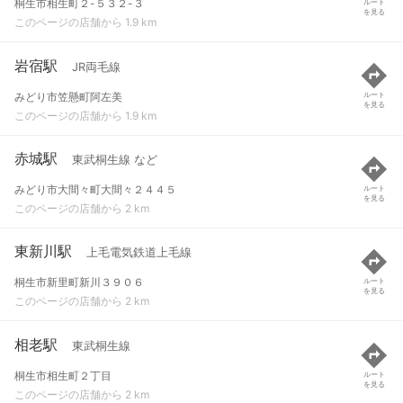
桐生市相生町２-５３２-３
ルート
を見る
このページの店舗から 1.9 km
岩宿駅
JR両毛線
みどり市笠懸町阿左美
ルート
を見る
このページの店舗から 1.9 km
赤城駅
東武桐生線 など
みどり市大間々町大間々２４４５
ルート
を見る
このページの店舗から 2 km
東新川駅
上毛電気鉄道上毛線
桐生市新里町新川３９０６
ルート
を見る
このページの店舗から 2 km
相老駅
東武桐生線
桐生市相生町２丁目
ルート
を見る
このページの店舗から 2 km