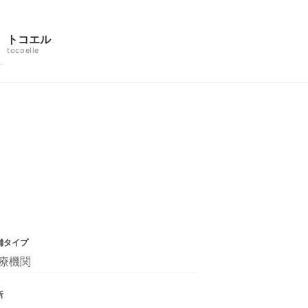
トコエル
tocoelle
舗タイプ
療機関
所