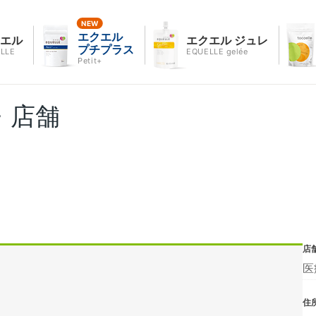
エクエル
クエル
エクエル ジュレ
プチプラス
LLE
EQUELLE gelée
Petit+
・店舗
店
医
住