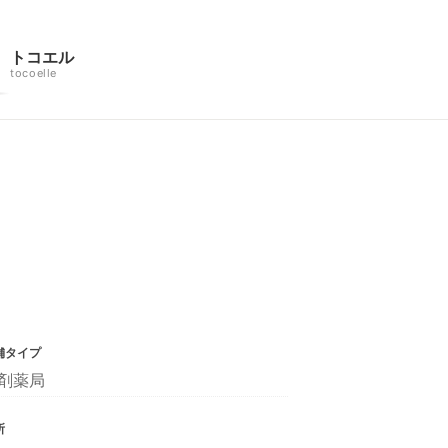
トコエル
tocoelle
舗タイプ
剤薬局
所