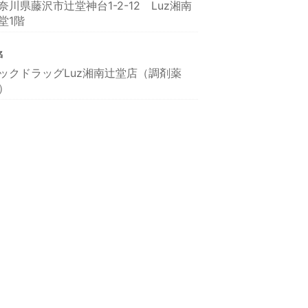
奈川県藤沢市辻堂神台1-2-12 Luz湘南
堂1階
名
ックドラッグLuz湘南辻堂店（調剤薬
）