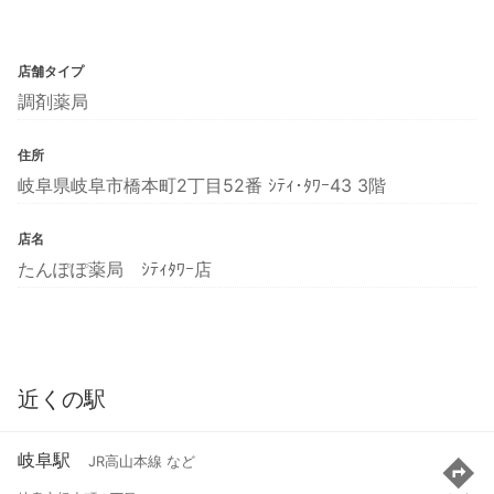
店舗タイプ
調剤薬局
住所
岐阜県岐阜市橋本町2丁目52番 ｼﾃｨ･ﾀﾜｰ43 3階
店名
たんぽぽ薬局 ｼﾃｨﾀﾜｰ店
近くの駅
岐阜駅
JR高山本線 など