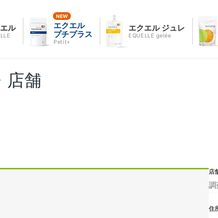
エクエル
クエル
エクエル ジュレ
プチプラス
LLE
EQUELLE gelée
Petit+
・店舗
店
調
住