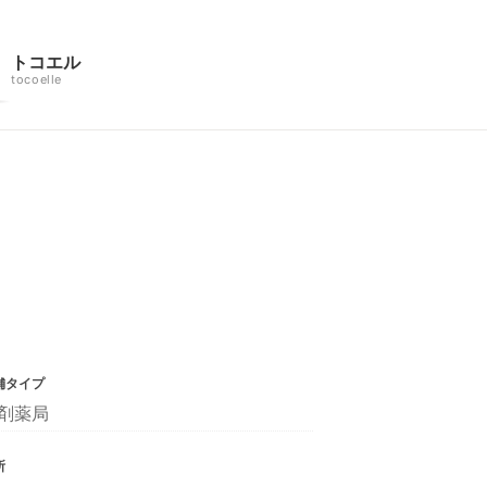
トコエル
tocoelle
舗タイプ
剤薬局
所