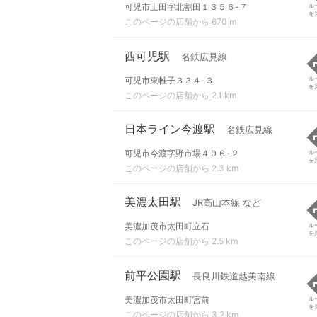
可児市土田字北割田１３５６-７
ル
を
このページの店舗から 670 m
西可児駅
名鉄広見線
可児市東帷子３３４-３
ル
を
このページの店舗から 2.1 km
日本ライン今渡駅
名鉄広見線
可児市今渡字野市場４０６-２
ル
を
このページの店舗から 2.3 km
美濃太田駅
JR高山本線 など
美濃加茂市太田町立石
ル
を
このページの店舗から 2.5 km
前平公園駅
長良川鉄道越美南線
美濃加茂市太田町宮前
ル
を
このページの店舗から 3.2 km