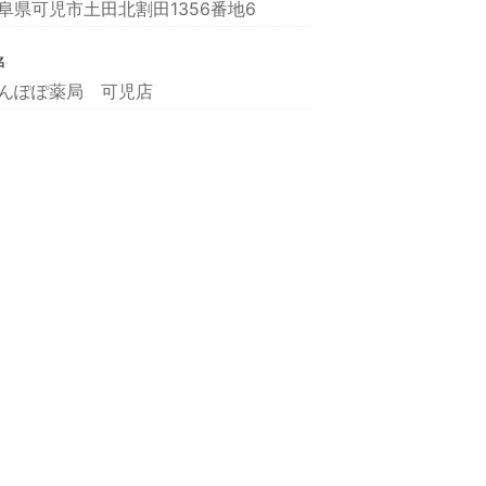
阜県可児市土田北割田1356番地6
名
んぽぽ薬局 可児店