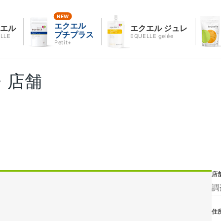
エクエル
クエル
エクエル ジュレ
プチプラス
LLE
EQUELLE gelée
Petit+
・店舗
店
調
住