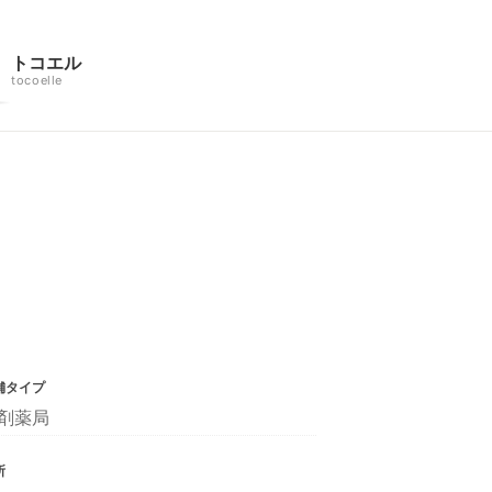
トコエル
tocoelle
舗タイプ
剤薬局
所