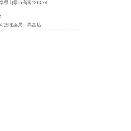
阜県山県市高富1260-4
名
んぽぽ薬局 高富店