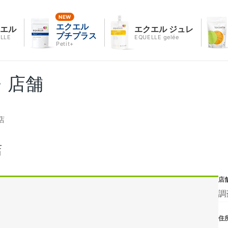
エクエル
クエル
エクエル ジュレ
プチプラス
LLE
EQUELLE gelée
Petit+
・店舗
店
店
店
調
住