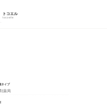
トコエル
tocoelle
舗タイプ
剤薬局
所