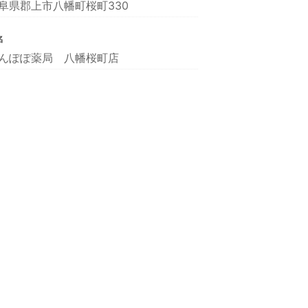
阜県郡上市八幡町桜町330
名
んぽぽ薬局 八幡桜町店