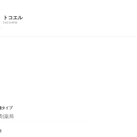
トコエル
tocoelle
舗タイプ
剤薬局
所