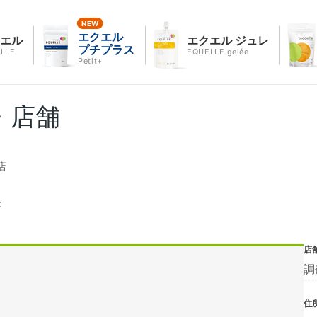
エクエル
クエル
エクエル ジュレ
プチプラス
LLE
EQUELLE gelée
Petit+
・店舗
店
店
店
調
住