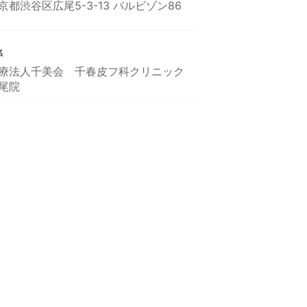
京都渋谷区広尾5-3-13 バルビゾン86
名
療法人千美会 千春皮フ科クリニック
尾院