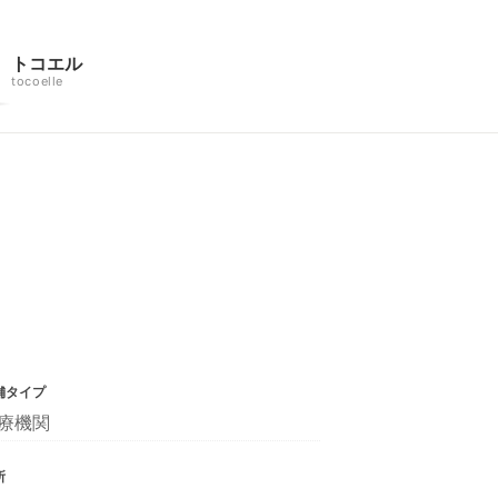
トコエル
tocoelle
舗タイプ
療機関
所