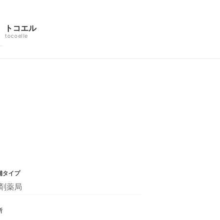
トコエル
tocoelle
舗タイプ
剤薬局
所