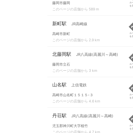
藤岡市藤岡
ル
を
このページの店舗から 589 m
新町駅
JR高崎線
高崎市新町
ル
を
このページの店舗から 2.9 km
北藤岡駅
JR八高線(高麗川～高崎)
藤岡市立石
ル
を
このページの店舗から 3 km
山名駅
上信電鉄
高崎市山名町１５１５-３
ル
を
このページの店舗から 4.6 km
丹荘駅
JR八高線(高麗川～高崎)
児玉郡神川町大字植竹
ル
を
このページの店舗から 4.7 km