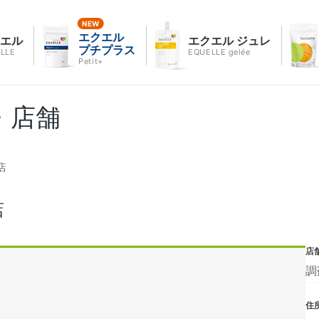
エクエル
クエル
エクエル ジュレ
プチプラス
LLE
EQUELLE gelée
Petit+
・店舗
店
店
店
調
住